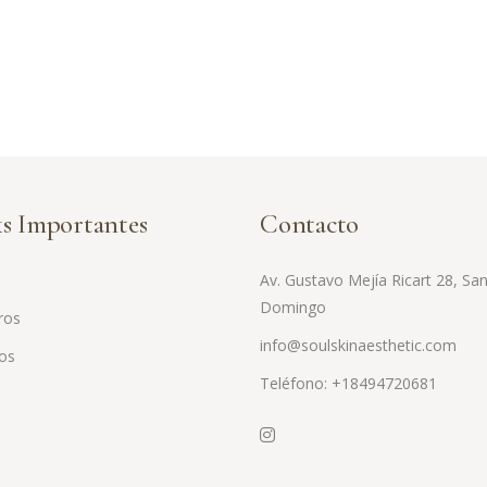
s Importantes
Contacto
Av. Gustavo Mejía Ricart 28, Sa
Domingo
ros
info@soulskinaesthetic.com
ios
Teléfono: +18494720681
o